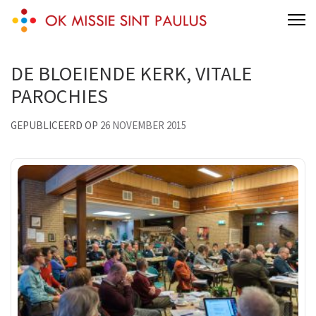
Skip
Sint Paulus Missie en diaconaat
Een andere Oud-Katholiek Kerk van Nederland Sites site
to
buitenland
content
(Press
DE BLOEIENDE KERK, VITALE
Enter)
PAROCHIES
GEPUBLICEERD OP
26 NOVEMBER 2015