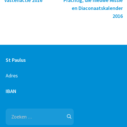
Vastenactie 2016
Prachtig, die nieuwe Missie
en Diaconaatskalender
2016
St Paulus
Adres
IBAN
Zoeken
naar: