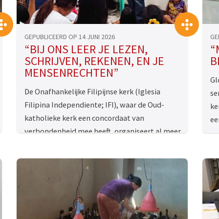
>
>
GEPUBLICEERD OP 14 JUNI 2026
GE
“BIJ ONS LEER JE LEZEN,
“
SCHRIJVEN, REKENEN, EN JE
B
MENSENRECHTEN”
Gl
De Onafhankelijke Filipijnse kerk (Iglesia
se
Filipina Independiente; IFI), waar de Oud-
ke
katholieke kerk een concordaat van
ee
verbondenheid mee heeft, organiseert al meer
dan 10 jaar onderwijs …