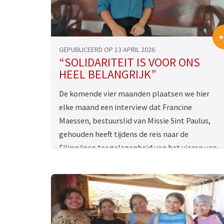
GEPUBLICEERD OP 13 APRIL 2026
“SOLIDARITEIT IS VOOR ONS
HEEL BELANGRIJK”
De komende vier maanden plaatsen we hier
elke maand een interview dat Francine
Maessen, bestuurslid van Missie Sint Paulus,
gehouden heeft tijdens de reis naar de
Filippijnen ter gelegenheid van het vieren van
60 jaar intercommunie.