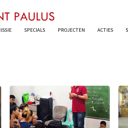
n diaconaat buitenland
erland Sites site
ISSIE
SPECIALS
PROJECTEN
ACTIES