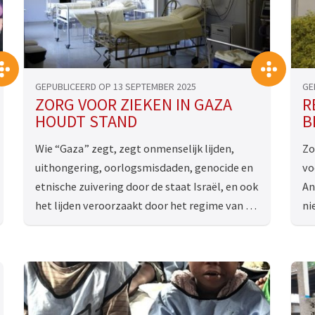
>
>
GEPUBLICEERD OP 13 SEPTEMBER 2025
GE
ZORG VOOR ZIEKEN IN GAZA
R
HOUDT STAND
B
Wie “Gaza” zegt, zegt onmenselijk lijden,
Zo
uithongering, oorlogsmisdaden, genocide en
vo
etnische zuivering door de staat Israël, en ook
An
het lijden veroorzaakt door het regime van …
ni